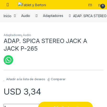
Skip to navigation
Skip to content
0
Inicio
Audio
Adaptadores
ADAP. SPICA STEREO
es
Adaptadores
,
Audio
ADAP. SPICA STEREO JACK A
JACK P-265
Añadir a la lista de deseos
Comparar
USD
3,34
ADAP. SPICA STEREO JACK A JACK P-265 quantity