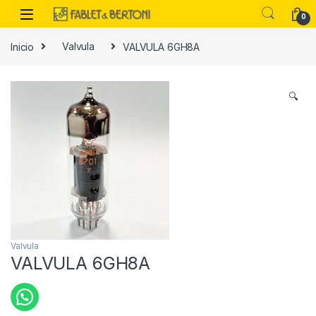
Skip to navigation
Skip to content
0
Inicio
Valvula
VALVULA 6GH8A
es
🔍
Valvula
VALVULA 6GH8A