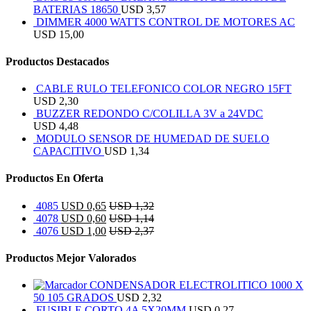
BATERIAS 18650
USD
3,57
DIMMER 4000 WATTS CONTROL DE MOTORES AC
USD
15,00
Productos Destacados
CABLE RULO TELEFONICO COLOR NEGRO 15FT
USD
2,30
BUZZER REDONDO C/COLILLA 3V a 24VDC
USD
4,48
MODULO SENSOR DE HUMEDAD DE SUELO
CAPACITIVO
USD
1,34
Productos En Oferta
4085
USD
0,65
USD
1,32
4078
USD
0,60
USD
1,14
4076
USD
1,00
USD
2,37
Productos Mejor Valorados
CONDENSADOR ELECTROLITICO 1000 X
50 105 GRADOS
USD
2,32
FUSIBLE CORTO 4A 5X20MM
USD
0,27