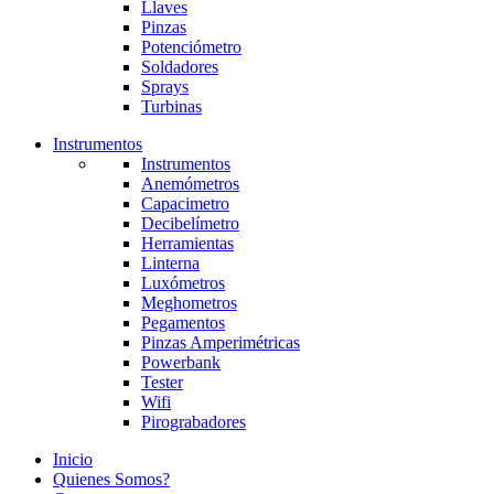
Llaves
Pinzas
Potenciómetro
Soldadores
Sprays
Turbinas
Instrumentos
Instrumentos
Anemómetros
Capacimetro
Decibelímetro
Herramientas
Linterna
Luxómetros
Meghometros
Pegamentos
Pinzas Amperimétricas
Powerbank
Tester
Wifi
Pirograbadores
Inicio
Quienes Somos?