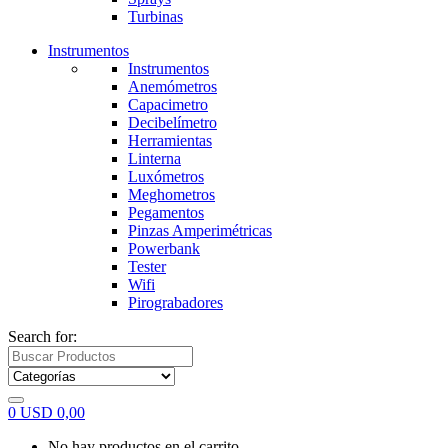
Turbinas
Instrumentos
Instrumentos
Anemómetros
Capacimetro
Decibelímetro
Herramientas
Linterna
Luxómetros
Meghometros
Pegamentos
Pinzas Amperimétricas
Powerbank
Tester
Wifi
Pirograbadores
Search for:
0
USD
0,00
No hay productos en el carrito.