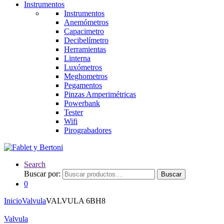
Instrumentos
Instrumentos
Anemómetros
Capacimetro
Decibelímetro
Herramientas
Linterna
Luxómetros
Meghometros
Pegamentos
Pinzas Amperimétricas
Powerbank
Tester
Wifi
Pirograbadores
Search
Buscar por:
Buscar
0
Inicio
Valvula
VALVULA 6BH8
Valvula