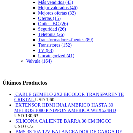
Más vendidos
(43)
Mejor valorados
(46)
Mejores ofertas
(32)
Ofertas
(15)
Outlet JBC
(26)
Seguridad
(26)
Telefonia
(26)
Transformadores-fuentes
(89)
Transistores
(152)
TV
(83)
Uncategorized
(41)
Valvula
(164)
Últimos Productos
CABLE GEMELO 2X2 BICOLOR TRANSPARENTE
CRISTAL
USD
1,60
EXTENSOR HDMI INALAMBRICO HASTA 30
METROS 1080 P NIPPON AMERICA WEX524HD
USD
130,63
SILICONA CALIENTE BARRA 30 CM INGCO
USD
0,72
BMS 3S 10A 12V BALANCEADOR DE CARGA DE