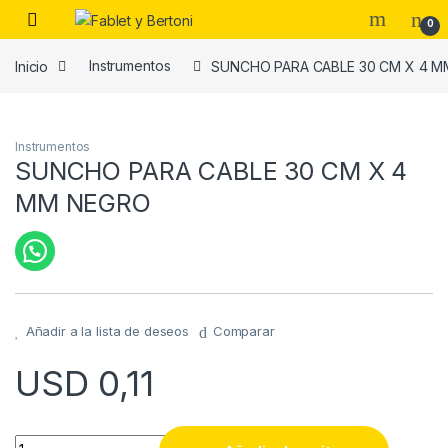
Skip to navigation
Skip to content
0
Inicio
Instrumentos
SUNCHO PARA CABLE 30 CM X 4 
es
Instrumentos
SUNCHO PARA CABLE 30 CM X 4
MM NEGRO
Añadir a la lista de deseos
Comparar
USD
0,11
SUNCHO PARA CABLE 30 CM X 4 MM NEGRO quantity