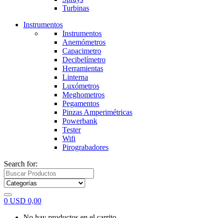
Turbinas
Instrumentos
Instrumentos
Anemómetros
Capacimetro
Decibelímetro
Herramientas
Linterna
Luxómetros
Meghometros
Pegamentos
Pinzas Amperimétricas
Powerbank
Tester
Wifi
Pirograbadores
Search for:
0
USD
0,00
No hay productos en el carrito.