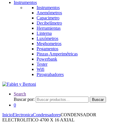
Instrumentos
Instrumentos
Anemómetros
Capacimetro
Decibelímetro
Herramientas
Linterna
Luxómetros
Meghometros
Pegamentos
Pinzas Amperimétricas
Powerbank
Tester
Wifi
Pirograbadores
Search
Buscar por:
Buscar
0
Inicio
Electronica
Condensadores
CONDENSADOR
ELECTROLITICO 4700 X 16 AXIAL