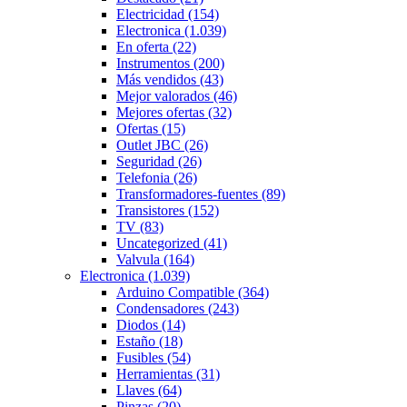
Electricidad
(154)
Electronica
(1.039)
En oferta
(22)
Instrumentos
(200)
Más vendidos
(43)
Mejor valorados
(46)
Mejores ofertas
(32)
Ofertas
(15)
Outlet JBC
(26)
Seguridad
(26)
Telefonia
(26)
Transformadores-fuentes
(89)
Transistores
(152)
TV
(83)
Uncategorized
(41)
Valvula
(164)
Electronica
(1.039)
Arduino Compatible
(364)
Condensadores
(243)
Diodos
(14)
Estaño
(18)
Fusibles
(54)
Herramientas
(31)
Llaves
(64)
Pinzas
(20)