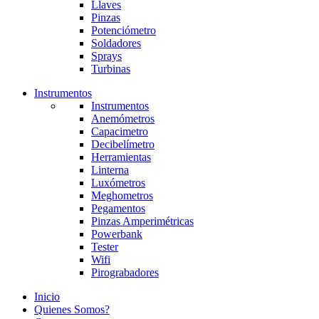
Llaves
Pinzas
Potenciómetro
Soldadores
Sprays
Turbinas
Instrumentos
Instrumentos
Anemómetros
Capacimetro
Decibelímetro
Herramientas
Linterna
Luxómetros
Meghometros
Pegamentos
Pinzas Amperimétricas
Powerbank
Tester
Wifi
Pirograbadores
Inicio
Quienes Somos?