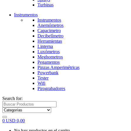
Turbinas
Instrumentos
Instrumentos
Anemómetros
Capacimetro
Decibelímetro
Herramientas
Linterna
Luxómetros
Meghometros
Pegamentos
Pinzas Amperimétricas
Powerbank
Tester
Wifi
Pirograbadores
Search for:
0
USD
0,00
No hay productos en el carrito.