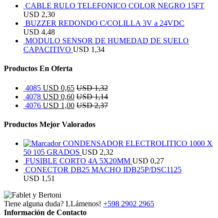
CABLE RULO TELEFONICO COLOR NEGRO 15FT
USD
2,30
BUZZER REDONDO C/COLILLA 3V a 24VDC
USD
4,48
MODULO SENSOR DE HUMEDAD DE SUELO
CAPACITIVO
USD
1,34
Productos En Oferta
4085
USD
0,65
USD
1,32
4078
USD
0,60
USD
1,14
4076
USD
1,00
USD
2,37
Productos Mejor Valorados
CONDENSADOR ELECTROLITICO 1000 X
50 105 GRADOS
USD
2,32
FUSIBLE CORTO 4A 5X20MM
USD
0,27
CONECTOR DB25 MACHO IDB25P/DSC1125
USD
1,51
Tiene alguna duda? LLámenos!
+598 2902 2965
Información de Contacto