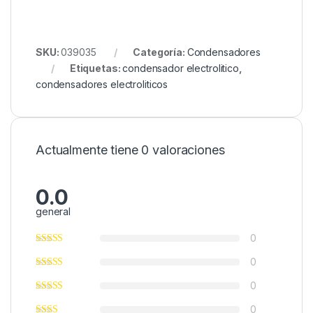
SKU:
039035
Categoría:
Condensadores
Etiquetas:
condensador electrolitico
,
condensadores electroliticos
Actualmente tiene 0 valoraciones
0.0
general
0
0
0
0