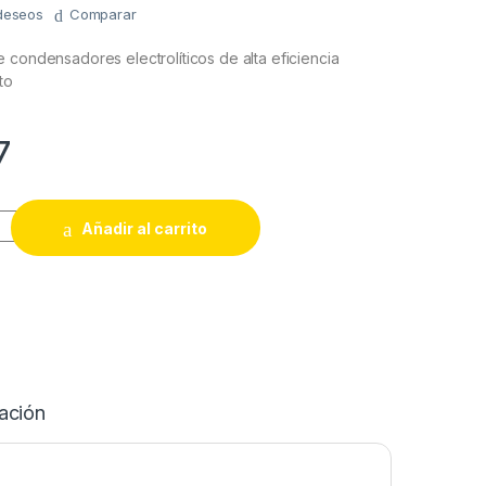
 deseos
Comparar
 condensadores electrolíticos de alta eficiencia
to
7
TROLITICO 4.7 X 100 105 GRADOS (5x11mm) quantity
Añadir al carrito
ación