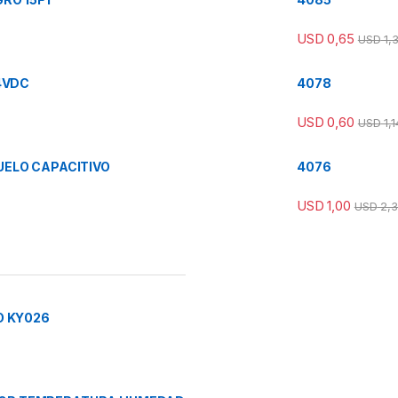
USD
0,65
USD
1,
4VDC
4078
USD
0,60
USD
1,1
ELO CAPACITIVO
4076
USD
1,00
USD
2,3
O KY026