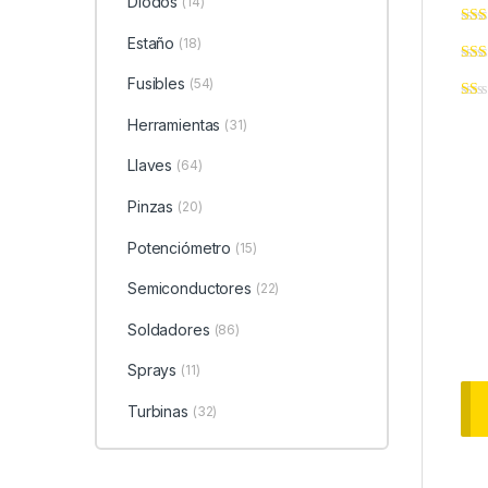
Diodos
(14)
Estaño
(18)
Fusibles
(54)
Herramientas
(31)
Llaves
(64)
Pinzas
(20)
Potenciómetro
(15)
Semiconductores
(22)
Soldadores
(86)
Sprays
(11)
Turbinas
(32)