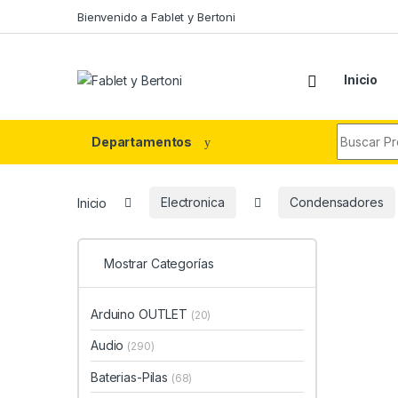
Skip to navigation
Skip to content
Bienvenido a Fablet y Bertoni
Inicio
Search fo
Departamentos
Inicio
Electronica
Condensadores
Mostrar Categorías
Arduino OUTLET
(20)
Audio
(290)
Baterias-Pilas
(68)