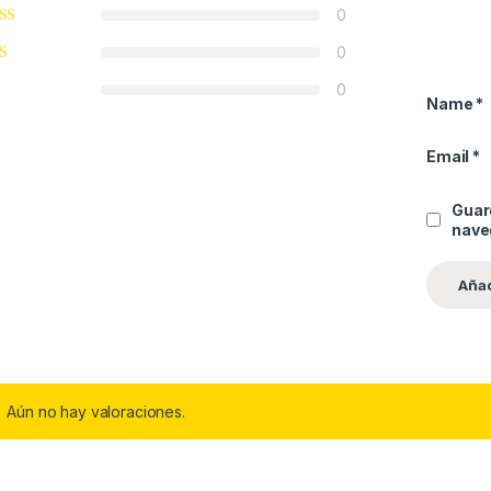
0
0
0
Name
*
Email
*
Guar
nave
Aún no hay valoraciones.