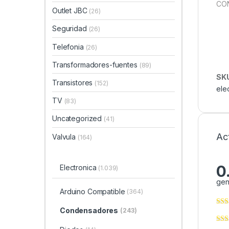
CON
Outlet JBC
(26)
Seguridad
(26)
Telefonia
(26)
Transformadores-fuentes
(89)
SK
Transistores
(152)
elec
TV
(83)
Uncategorized
(41)
Ac
Valvula
(164)
0
Electronica
(1.039)
gen
Arduino Compatible
(364)
Condensadores
(243)