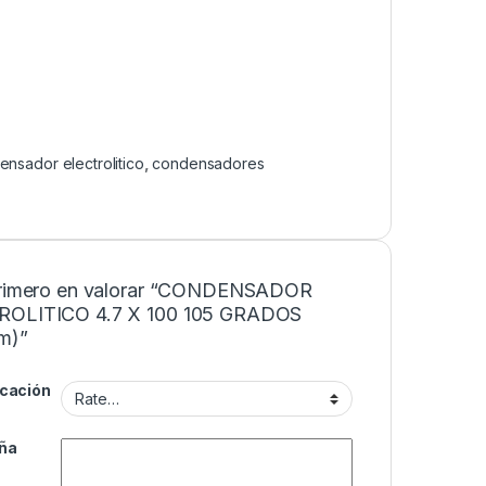
nsador electrolitico
,
condensadores
primero en valorar “CONDENSADOR
ROLITICO 4.7 X 100 105 GRADOS
m)”
icación
ña