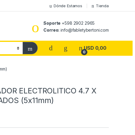
Dónde Estamos
Tienda
Soporte
+598 2902 2965
Correo:
info@fabletybertoni.com
USD
0,00
0
1mm)
OR ELECTROLITICO 4.7 X
RADOS (5x11mm)