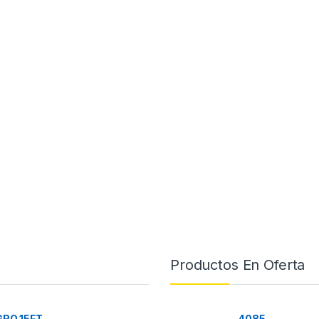
Productos En Oferta
RO 15FT
4085