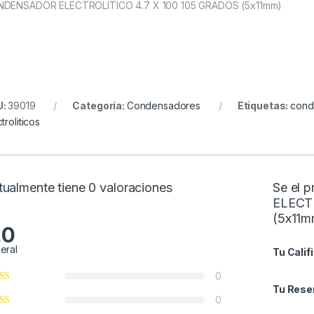
DENSADOR ELECTROLITICO 4.7 X 100 105 GRADOS (5x11mm)
U:
39019
Categoría:
Condensadores
Etiquetas:
conde
troliticos
tualmente tiene 0 valoraciones
Se el 
ELECT
(5x11m
.0
eral
Tu Calif
0
Tu Rese
0