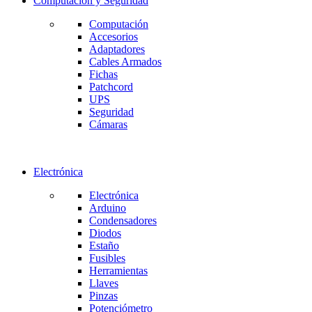
Computación y Seguridad
Computación
Accesorios
Adaptadores
Cables Armados
Fichas
Patchcord
UPS
Seguridad
Cámaras
Electrónica
Electrónica
Arduino
Condensadores
Diodos
Estaño
Fusibles
Herramientas
Llaves
Pinzas
Potenciómetro