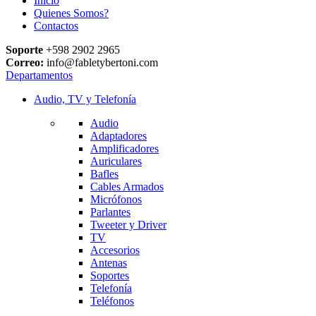
Inicio
Quienes Somos?
Contactos
Soporte
+598 2902 2965
Correo:
info@fabletybertoni.com
Departamentos
Audio, TV y Telefonía
Audio
Adaptadores
Amplificadores
Auriculares
Bafles
Cables Armados
Micrófonos
Parlantes
Tweeter y Driver
TV
Accesorios
Antenas
Soportes
Telefonía
Teléfonos