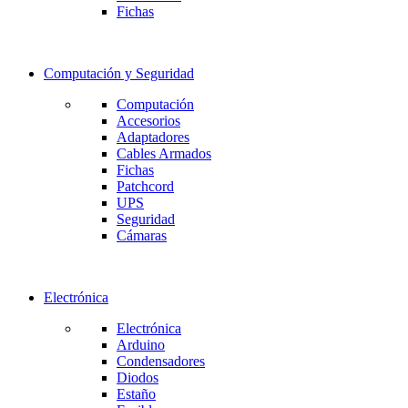
Fichas
Computación y Seguridad
Computación
Accesorios
Adaptadores
Cables Armados
Fichas
Patchcord
UPS
Seguridad
Cámaras
Electrónica
Electrónica
Arduino
Condensadores
Diodos
Estaño