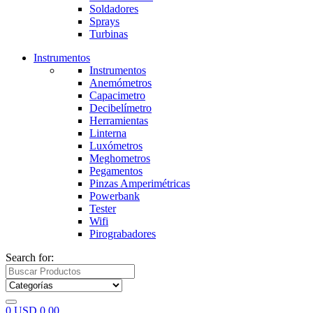
Soldadores
Sprays
Turbinas
Instrumentos
Instrumentos
Anemómetros
Capacimetro
Decibelímetro
Herramientas
Linterna
Luxómetros
Meghometros
Pegamentos
Pinzas Amperimétricas
Powerbank
Tester
Wifi
Pirograbadores
Search for:
0
USD
0,00