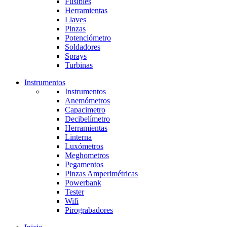
Fusibles
Herramientas
Llaves
Pinzas
Potenciómetro
Soldadores
Sprays
Turbinas
Instrumentos
Instrumentos
Anemómetros
Capacimetro
Decibelímetro
Herramientas
Linterna
Luxómetros
Meghometros
Pegamentos
Pinzas Amperimétricas
Powerbank
Tester
Wifi
Pirograbadores