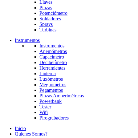
Llaves
Pinzas
Potenciómetro
Soldadores
Sprays
Turbinas
Instrumentos
Instrumentos
Anemómetros
Capacimetro
Decibelímetro
Herramientas
Linterna
Luxómetros
Meghometros
Pegamentos
Pinzas Amperimétricas
Powerbank
Tester
Wifi
Pirograbadores
Inicio
Quienes Somos?