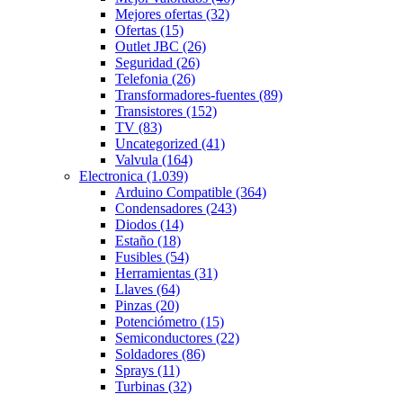
Mejores ofertas
(32)
Ofertas
(15)
Outlet JBC
(26)
Seguridad
(26)
Telefonia
(26)
Transformadores-fuentes
(89)
Transistores
(152)
TV
(83)
Uncategorized
(41)
Valvula
(164)
Electronica
(1.039)
Arduino Compatible
(364)
Condensadores
(243)
Diodos
(14)
Estaño
(18)
Fusibles
(54)
Herramientas
(31)
Llaves
(64)
Pinzas
(20)
Potenciómetro
(15)
Semiconductores
(22)
Soldadores
(86)
Sprays
(11)
Turbinas
(32)