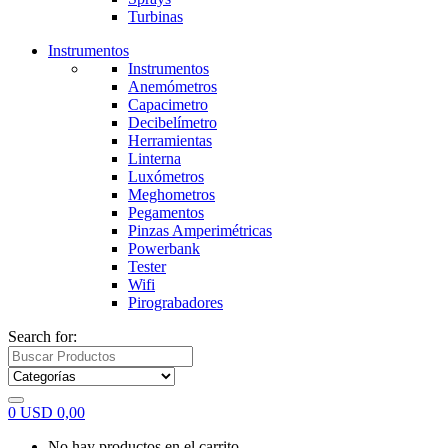
Turbinas
Instrumentos
Instrumentos
Anemómetros
Capacimetro
Decibelímetro
Herramientas
Linterna
Luxómetros
Meghometros
Pegamentos
Pinzas Amperimétricas
Powerbank
Tester
Wifi
Pirograbadores
Search for:
0
USD
0,00
No hay productos en el carrito.