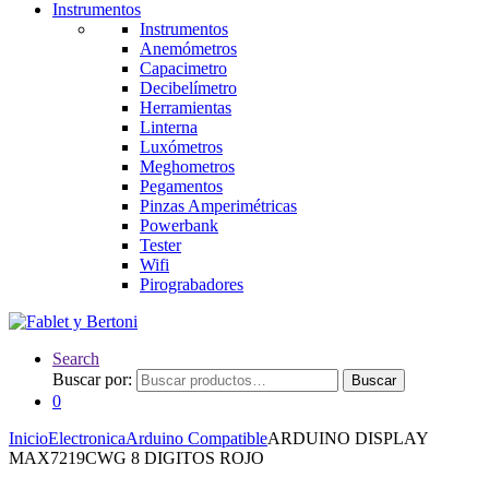
Instrumentos
Instrumentos
Anemómetros
Capacimetro
Decibelímetro
Herramientas
Linterna
Luxómetros
Meghometros
Pegamentos
Pinzas Amperimétricas
Powerbank
Tester
Wifi
Pirograbadores
Search
Buscar por:
Buscar
0
Inicio
Electronica
Arduino Compatible
ARDUINO DISPLAY
MAX7219CWG 8 DIGITOS ROJO